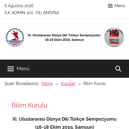
İçeriğe
6 Ağustos 2026
Menü
atla
İLK ADIMIN 100. YILI ANISINA
XI.
XI.
Uluslararası
Menü
Ar
Dünya
Uluslararası
Dili
Şuan Buradasınız:
Home
Kurullar
Bilim Kurulu
Türkçe
Dünya
Sempozyumu
16-
Dili
Bilim Kurulu
18
Ekim
Türkçe
2019,
XI. Uluslararası Dünya Dili Türkçe Sempozyumu
Samsun
(16-18 Ekim 2019, Samsun)