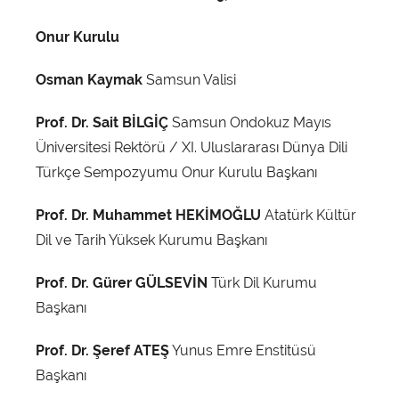
Sempozyumu
Onur Kurulu
16-
Osman Kaymak
Samsun Valisi
18
Prof. Dr. Sait BİLGİÇ
Samsun Ondokuz Mayıs
Ekim
Üniversitesi Rektörü / XI. Uluslararası Dünya Dili
Türkçe Sempozyumu Onur Kurulu Başkanı
2019,
Prof. Dr. Muhammet HEKİMOĞLU
Atatürk Kültür
Samsun
Dil ve Tarih Yüksek Kurumu Başkanı
|
Prof. Dr. Gürer GÜLSEVİN
Türk Dil Kurumu
Başkanı
Ondokuz
Prof. Dr. Şeref ATEŞ
Yunus Emre Enstitüsü
Mayıs
Başkanı