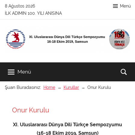
İçeriğe
8 Ağustos 2026
Menü
atla
İLK ADIMIN 100. YILI ANISINA
XI.
XI.
Uluslararası
Menü
Ar
Dünya
Uluslararası
Dili
Şuan Buradasınız:
Home
Kurullar
Onur Kurulu
Türkçe
Dünya
Sempozyumu
16-
Dili
Onur Kurulu
18
Ekim
Türkçe
2019,
XI. Uluslararası Dünya Dili Türkçe Sempozyumu
Samsun
(16-18 Ekim 2019, Samsun)