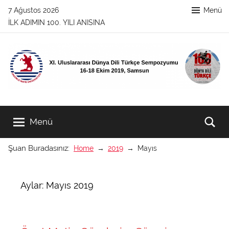
İçeriğe
7 Ağustos 2026
Menü
atla
İLK ADIMIN 100. YILI ANISINA
XI.
XI.
Uluslararası
Menü
Ar
Dünya
Uluslararası
Dili
Şuan Buradasınız:
Home
2019
Mayıs
Türkçe
Dünya
Sempozyumu
16-
Dili
Aylar: Mayıs 2019
18
Ekim
Türkçe
2019,
Samsun