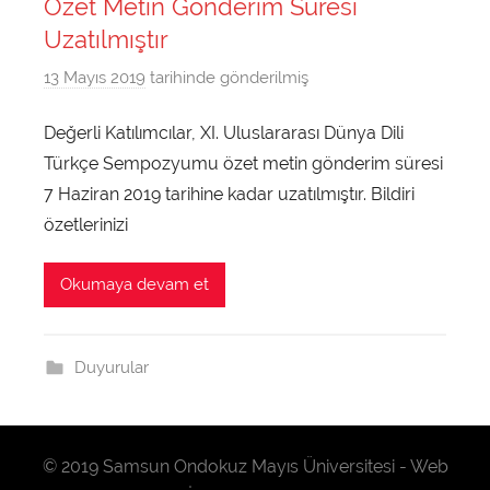
Sempozyumu
Özet Metin Gönderim Süresi
Uzatılmıştır
16-
13 Mayıs 2019
tarihinde gönderilmiş
d
u
18
Değerli Katılımcılar, XI. Uluslararası Dünya Dili
n
Ekim
Türkçe Sempozyumu özet metin gönderim süresi
y
a
7 Haziran 2019 tarihine kadar uzatılmıştır. Bildiri
2019,
d
özetlerinizi
i
Samsun
l
Okumaya devam et
i
|
t
u
Duyurular
Ondokuz
r
k
Mayıs
c
© 2019 Samsun Ondokuz Mayıs Üniversitesi - Web
e