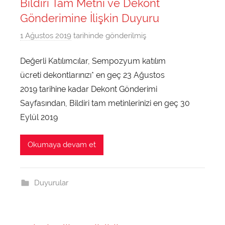
Sempozyumu
Bildiri Tam Metni ve Dekont
Gönderimine İlişkin Duyuru
16-
1 Ağustos 2019
tarihinde gönderilmiş
d
u
18
Değerli Katılımcılar, Sempozyum katılım
n
Ekim
ücreti dekontlarınızı* en geç 23 Ağustos
y
a
2019 tarihine kadar Dekont Gönderimi
2019,
d
Sayfasından, Bildiri tam metinlerinizi en geç 30
i
Eylül 2019
Samsun
l
i
Okumaya devam et
|
t
u
Ondokuz
r
Duyurular
k
Mayıs
c
e