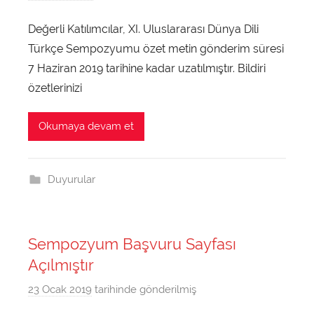
1
u
9
Değerli Katılımcılar, XI. Uluslararası Dünya Dili
n
t
Türkçe Sempozyumu özet metin gönderim süresi
y
a
a
7 Haziran 2019 tarihine kadar uzatılmıştır. Bildiri
r
d
özetlerinizi
a
i
f
l
Okumaya devam et
ı
i
n
t
d
u
Duyurular
a
r
n
k
c
Sempozyum Başvuru Sayfası
e
Açılmıştır
2
0
23 Ocak 2019
tarihinde gönderilmiş
d
1
u