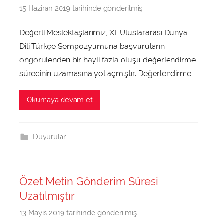
0
15 Haziran 2019
tarihinde gönderilmiş
d
1
u
9
Değerli Meslektaşlarımız, XI. Uluslararası Dünya
n
t
Dili Türkçe Sempozyumuna başvuruların
y
a
a
öngörülenden bir hayli fazla oluşu değerlendirme
r
d
sürecinin uzamasına yol açmıştır. Değerlendirme
a
i
f
l
Okumaya devam et
ı
i
n
t
d
u
Duyurular
a
r
n
k
c
Özet Metin Gönderim Süresi
e
Uzatılmıştır
2
0
13 Mayıs 2019
tarihinde gönderilmiş
d