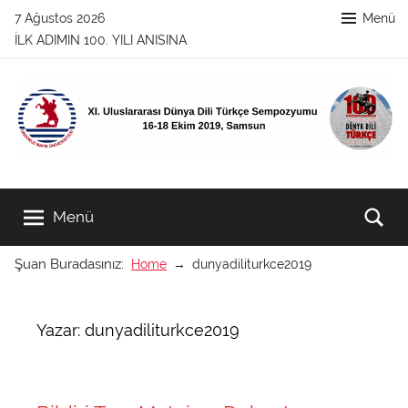
İçeriğe
7 Ağustos 2026
Menü
atla
İLK ADIMIN 100. YILI ANISINA
XI.
XI.
Uluslararası
Menü
Ar
Dünya
Uluslararası
Dili
Şuan Buradasınız:
Home
dunyadiliturkce2019
Türkçe
Dünya
Sempozyumu
16-
Dili
Yazar:
dunyadiliturkce2019
18
Ekim
Türkçe
2019,
Samsun