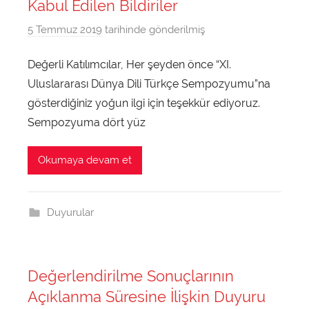
Üniversitesi
Kabul Edilen Bildiriler
2
0
5 Temmuz 2019
tarihinde gönderilmiş
d
1
u
9
Değerli Katılımcılar, Her şeyden önce “XI.
n
t
Uluslararası Dünya Dili Türkçe Sempozyumu”na
y
a
a
gösterdiğiniz yoğun ilgi için teşekkür ediyoruz.
r
d
Sempozyuma dört yüz
a
i
f
l
Okumaya devam et
ı
i
n
t
d
u
Duyurular
a
r
n
k
c
Değerlendirilme Sonuçlarının
e
Açıklanma Süresine İlişkin Duyuru
2